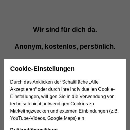
Wir sind für dich da.
Anonym, kostenlos, persönlich.
KONTAKT
Cookie-Einstellungen
Durch das Anklicken der Schaltfläche „Alle
Akzeptieren“ oder durch Ihre individuellen Cookie-
Einstellungen, willigen Sie in die Verwendung von
technisch nicht notwendigen Cookies zu
Marketingzwecken und externen Einbindungen (z.B.
Was ist das LAB65?
YouTube-Videos, Google Maps) ein.
Drittlandübermittlung